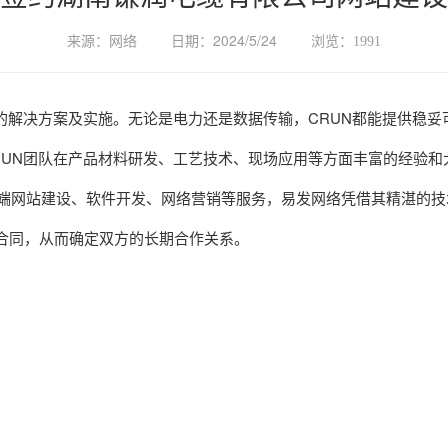
网络
2024/5/24
来源：
日期：
浏览：
1991
的解决方案及实施。无论是电力还是数据传输，CRUN都能提供稳
RUN团队在产品材料研发、工艺技术、现场应用等方面丰富的经验和
端网站建设、软件开发、网络营销等服务，易发网络凭借其精湛的技
合同，从而确定双方的长期合作关系。