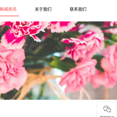
新闻资讯
关于我们
联系我们