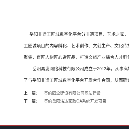
岳阳非遗工匠城数字化平台分非遗项目、艺术之家、
工匠城项目的内容孵化、艺术创作、文创生产、文化传
聚集，育匠人树匠心造匠品，打造文旅产业综合人才孵
岳阳易发网络科技有限公司成立于2013年，从事高
了与岳阳非遗工匠城数字化平台开发合作合同，从而确
上一篇：
签约固全建设有限公司网站建设
下一篇：
签约岳阳洁达家政OA系统开发项目