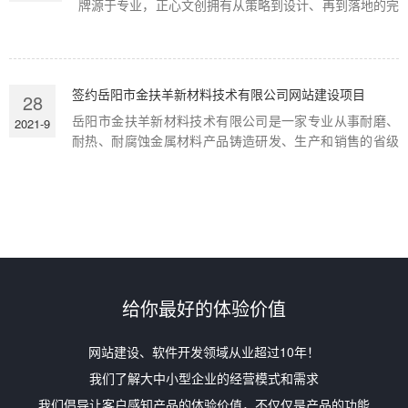
牌源于专业，正心文创拥有从策略到设计、再到落地的完
整产业链，专注于为客户创造和管理品牌，提供从品牌战
略策划、设计（品牌识别设计、商业空间导示设计、包装
设计、内容营销）到品牌内外部导入、品牌管理的综合性
服务，帮助客户构建卓越的品牌体系，提升品牌影响
签约岳阳市金扶羊新材料技术有限公司网站建设项目
28
力。...
岳阳市金扶羊新材料技术有限公司是一家专业从事耐磨、
2021-9
耐热、耐腐蚀金属材料产品铸造研发、生产和销售的省级
高新技术企业和新材料企业。公司主要产品“高铬加铌改性
铸铁”系列大量应用于火力发电、矿业开采、水泥制造、煤
化工、玻纤等领域的立磨耐磨部件。自公司成立以来，不
断谋求发展。目前已凭借专业的水平和成熟的技术迅...
给你最好的体验价值
网站建设、软件开发领域从业超过10年！
我们了解大中小型企业的经营模式和需求
我们倡导让客户感知产品的体验价值，不仅仅是产品的功能