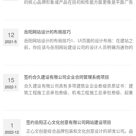
的核心品牌形象或产品在目的和性能方面更像是平面广告
或电视广告，而不是常规网站。因此，使用多媒体广告来
解释此类网站更为合适。二、产品展示型网站建设主要针
对需求端，展示产品的细节和实力。产品的价格、生产、
细节等全面呈现。商业网站的主要目的是以直接有效的
岳阳网站设计的布局技巧
12
方...
岳阳网站设计的布局技巧1、UI页面的设计布局：在建站之
2021-5
前，你应该与岳阳网站建设公司的设计人员明确沟通你的
要求，这样设计人员就可以设计网站的初稿，使网站更加
合理，减少网站双方的误解，提高建站时间。2、网站布局
设计：对于网站的设计和布局，我们需要仔细考虑整体情
况，比如每个部分的布局是否合理；标题设置的作...
签约合久建设有限公司企业合同管理系统项目
15
合久建设有限公司具有多项建筑业企业叁级资质证书：建
2022-1
筑工程施工总承包叁级、机电工程施工总承包叁级、起重
设备安装工程专业承包叁级、钢结构工程专业承包叁级、
施工劳务不分等级、模板脚手架专业承包不分等级。经营
范围：房屋建筑工程施工、机电工程施工、起重设备安装
工程施工、钢结构工程、模板脚手架工程、环保工程、
签约岳阳正心文化创意有限公司网站建设项目
1
施...
正心文创是综合品牌包装和文化创意设计的研发公司。品
2022-12