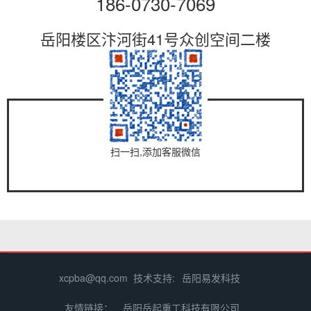
186-0730-7069
岳阳楼区汴河街41号众创空间二楼
扫一扫,添加客服微信
xcpba@qq.com 技术支持:
岳阳易发科技
友情链接：
岳阳岳起重工科技有限公司