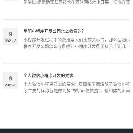
乐演出:指借助互联网技术在互联网技术上开展、彻底在互
联网技术上开展、在互联网技术上公布主题活动信息内
容、招聘职位主题活动工作人员、在互联网技术上演出的
休闲娱乐演出。比如，借助网络直播平台的秀场直播，如
虎牙、斗鱼、龙珠、熊猫、战旗等，是现在十分盛行的...
岳阳小程序开发公司怎么收费的？
9
小程序开发过程中的费用是人们比较关心的，那么岳阳小
2021-3
程序开发公司怎么收费呢？小程序开发费用从几千到几十
万不等，价格区间变化是很大的，这主要是由于小程序开
发的类型不同，目前市面上有着几百个种类，包含了功能
类、门店类、分销类和商城类等。一般在小程序设计开发
过程中有着很多事项是需要注意的，通常小程序制作需
个人微信小程序开发的要求
9
要...
个人微信小程序开发的要求1.页面布局简洁明了微信小程
2021-3
序主要的优势就是做到极致的“轻便快捷”，假如你的页面
布局设计构思很繁杂的话，很容易让客户觉得繁杂和混
乱，因而不愿意再去使用，大大的影响到了客户的体验效
果。2.导航明确页面的导航让人觉得导视的作用，帮助客
户快速寻找自己需要的信息，因而，页面的导航是非...